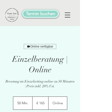
Termin buchen
Online verfügbar
Einzelberatung |
Online
Beratung im Einzelsetting online zu 50 Minuten
| Preis inkl. 20% Ust.
165
Euro
50 Min.
5
€ 165
Online
0