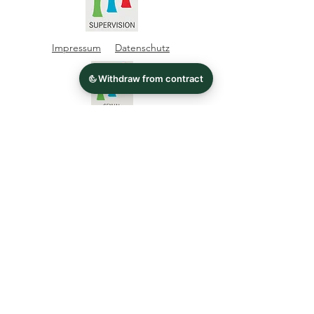
Impressum
Datenschutz
© 2026 Elisabeth Rieder
Dipl. Lebens- und
Sozialberaterin
Dipl. Trainerin in der
Erwachsenbildung
Supervisorin | Expertenpool
der WKO
Sexualberaterin |
Expertenpool der WKO