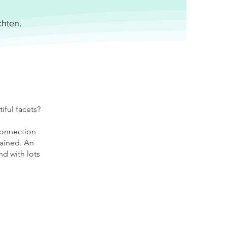
chten.
iful facets?
connection
lained. An
nd with lots