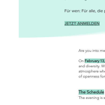
​Für wen
: Für alle, d
JETZT ANMELDEN
Are you into mee
On
February 13,
and diversity. 
atmosphere where
of openness for
The Schedule
The evening is s