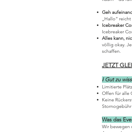
Geh aufeinand
„Hallo“ reicht
Icebreaker Co
Icebreaker Cor
Alles kann, ni
völlig okay. 
schaffen.
JETZT GL
ℹ️ Gut zu wis
Limitierte Plät
Offen für alle
Keine Rückers
Stornogebühr 
Was das Event
Wir bewegen un