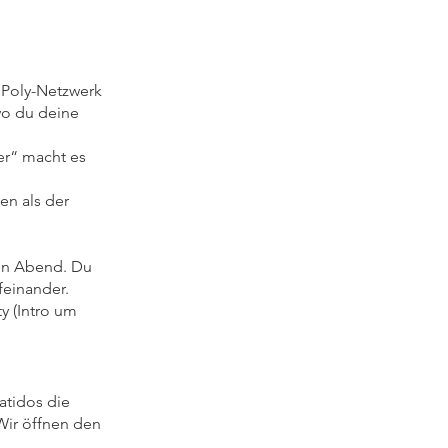
n Poly-Netzwerk
wo du deine
er“ macht es
en als der
en Abend. Du
feinander.
y (Intro um
atidos die
 Wir öffnen den