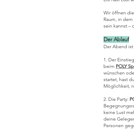
Wir öffnen die
Raum, in dem 
sein kannst – 
Der Ablauf
Der Abend ist
1. Der Einstie
beim
POLY Sp
wünschen oder
startet, hast 
Möglichkeit, n
2. Die Party:
P
Begegnungsrau
keine Lust me
deine Gelegen
Personen gege