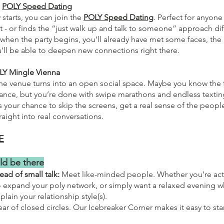
:
POLY Speed Dating
 starts, you can join the
POLY Speed Dating
. Perfect for anyon
rt - or finds the “just walk up and talk to someone” approach diff
when the party begins, you’ll already have met some faces, the i
’ll be able to deepen new connections right there.
LY Mingle Vienna
he venue turns into an open social space. Maybe you know the 
nance, but you’re done with swipe marathons and endless texti
s your chance to skip the screens, get a real sense of the people
raight into real conversations.
E
ld be there
ad of small talk:
Meet like-minded people. Whether you’re act
o expand your poly network, or simply want a relaxed evening 
plain your relationship style(s).
ar of closed circles. Our Icebreaker Corner makes it easy to sta