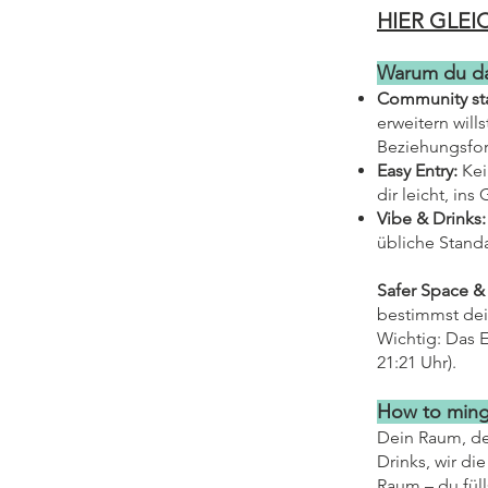
HIER GLE
Warum du dab
Community stat
erweitern wil
Beziehungsfor
Easy Entry:
Kei
dir leicht, in
Vibe & Drinks:
übliche Stand
Safer Space &
bestimmst dei
Wichtig: Das E
21:21 Uhr).
How to ming
Dein Raum, dei
Drinks, wir di
Raum – du füll