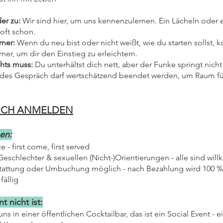
er zu:
Wir sind hier, um uns kennenzulernen. Ein Lächeln oder 
 oft schon.
rner:
Wenn du neu bist oder nicht weißt, wie du starten sollst,
ner, um dir den Einstieg zu erleichtern.
chts muss:
Du unterhältst dich nett, aber der Funke springt nicht
Jedes Gespräch darf wertschätzend beendet werden, um Raum f
EICH ANMELDEN
sen:
ze - first come, first served
 Geschlechter & sexuellen (Nicht-)Orientierungen - alle sind wi
tattung oder Umbuchung möglich - nach Bezahlung wird 100 %
fällig
 nicht ist:
s in einer öffentlichen Cocktailbar, das ist ein Social Event - ei