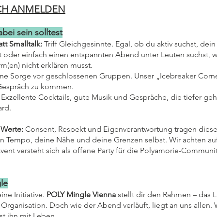
ICH ANMELDEN
ei sein solltest
t Smalltalk:
Triff Gleichgesinnte. Egal, ob du aktiv suchst, dei
lst oder einfach einen entspannten Abend unter Leuten suchst, 
m(en) nicht erklären musst.
ne Sorge vor geschlossenen Gruppen. Unser „Icebreaker Corn
s Gespräch zu kommen.
Exzellente Cocktails, gute Musik und Gespräche, die tiefer geh
ard.
 Werte:
Consent, Respekt und Eigenverantwortung tragen dies
n Tempo, deine Nähe und deine Grenzen selbst. Wir achten au
vent versteht sich als offene Party für die Polyamorie-Communit
le
ne Initiative.
POLY Mingle Vienna
stellt dir den Rahmen – das L
e Organisation. Doch wie der Abend verläuft, liegt an uns allen.
st ihn mit Leben