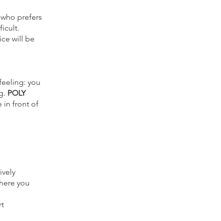
e who prefers
icult.
ce will be
feeling: you
ng.
POLY
 in front of
ively
where you
rt