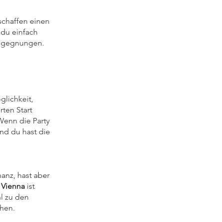
 schaffen einen
 du einfach
 Begegnungen.
glichkeit,
rten Start
Wenn die Party
und du hast die
anz, hast aber
 Vienna
ist
l zu den
hen.