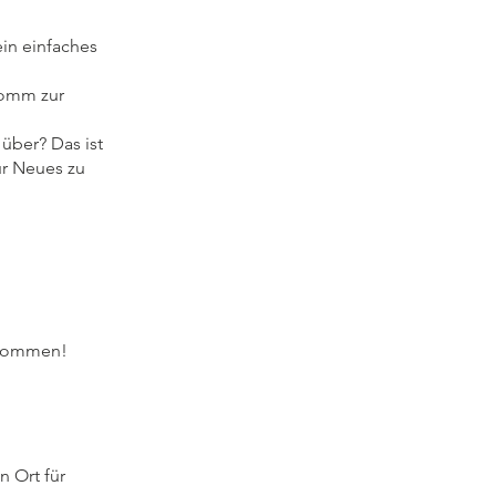
ein einfaches
 komm zur
 über? Das ist
ür Neues zu
llkommen!
n Ort für