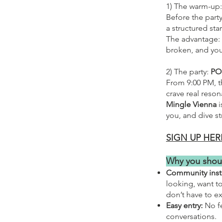
1) The warm-up
Before the party
a structured sta
The advantage: 
broken, and you
2) The party:
PO
From 9:00 PM, t
crave real reso
Mingle Vienna
i
you, and dive st
SIGN UP HER
Why you shou
Community inste
looking, want t
don’t have to ex
Easy entry:
No fe
conversations.