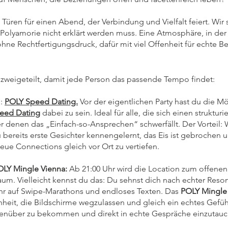
 Türen für einen Abend, der Verbindung und Vielfalt feiert. Wir
Polyamorie nicht erklärt werden muss. Eine Atmosphäre, in der
ohne Rechtfertigungsdruck, dafür mit viel Offenheit für echte
 zweigeteilt, damit jede Person das passende Tempo findet:
g:
POLY Speed Dating.
Vor der eigentlichen Party hast du die Mö
eed Dating
dabei zu sein. Ideal für alle, die sich einen strukturie
 denen das „Einfach-so-Ansprechen“ schwerfällt. Der Vorteil: 
du bereits erste Gesichter kennengelernt, das Eis ist gebrochen 
eue Connections gleich vor Ort zu vertiefen.
OLY Mingle Vienna:
Ab 21:00 Uhr wird die Location zum offenen
m. Vielleicht kennst du das: Du sehnst dich nach echter Reson
hr auf Swipe-Marathons und endloses Texten. Das
POLY Mingle
heit, die Bildschirme wegzulassen und gleich ein echtes Gefüh
nüber zu bekommen und direkt in echte Gespräche einzutauc