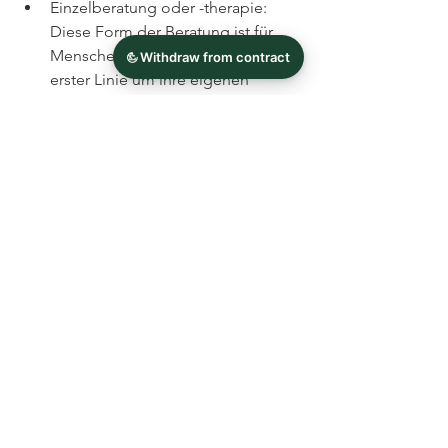
Einzelberatung oder -therapie: 
Diese Form der Beratung ist für 
Menschen geeignet, die sich in 
erster Linie um ihre eigenen 
Gefühle und Bedürfnisse 
kümmern möchten. Es kann zum 
Beispiel darum gehen, während 
oder nach der Trennung mit der 
drastischen Veränderung des 
Lebenssituation umzugehen.
Um die passende Form der 
Trennungsberatung zu finden, kann es 
hilfreich sein, sich von einem/einer 
Berater:in beraten zu lassen oder sich 
über die verschiedenen Angebote zu 
informieren und abzugleichen, welches 
am besten zu den eigenen 
Bedürfnissen und Zielen passt. Wenn 