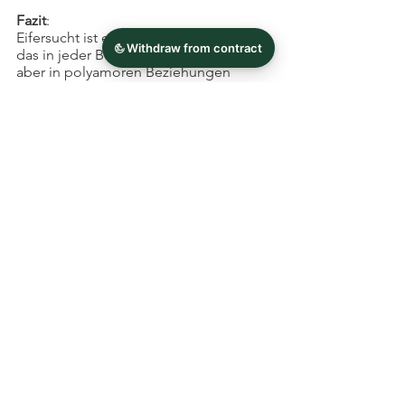
Fazit
:
Eifersucht ist ein natürliches Gefühl, 
das in jeder Beziehung auftreten kann, 
aber in polyamoren Beziehungen 
durch die Beteiligung mehrerer 
Personen kann es besonders komplex 
und herausfordernd sein. Durch 
Achtsamkeit und Kommunikation 
können jedoch viele der 
zugrundeliegenden Ängste und 
Unsicherheiten, die zu Eifersucht 
führen, angegangen werden. 
Indem wir uns selbst und unsere 
Partner:innen besser verstehen und 
unterstützen, können wir gemeinsam 
ein harmonisches und erfülltes 
Beziehungsleben führen, das auf 
Liebe, Vertrauen und gegenseitiger 
Achtung basiert.
Insgesamt ist es wichtig, sich bewusst 
zu machen, dass der Umgang mit 