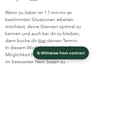
Wenn zu lieber im 1:1 mit mir an 
bestimmten Situationen arbeiten 
möchtest, deine Grenzen optimal zu 
kennen und auch bei dir zu bleiben, 
dann buche dir 
hier
 deinen Termin.
In diesem Workshop wirst du die 
Möglichkeit haben, deine Fähigkeiten 
im bewussten Nein Sagen zu 
entwickeln und zu festigen, sodass du 
gestärkt und selbstbewusst in deinen 
Alltag zurückkehrst. Ich freue mich 
darauf, dich auf diesem Weg zu 
begleiten!
Fazit
Das bewusste und achtsame Nein 