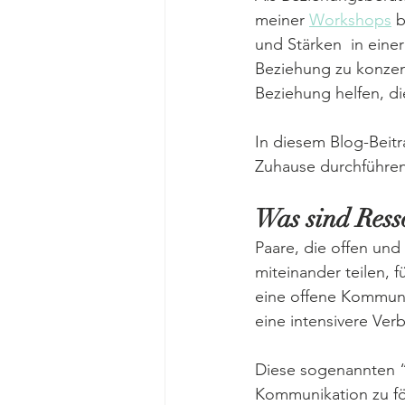
meiner 
Workshops
 
und Stärken  in eine
Beziehung zu konzent
Beziehung helfen, d
In diesem Blog-Beitr
Zuhause durchführen
Was sind Ress
Paare, die offen un
miteinander teilen, f
eine offene Kommuni
eine intensivere Ve
Diese sogenannten “
Kommunikation zu för