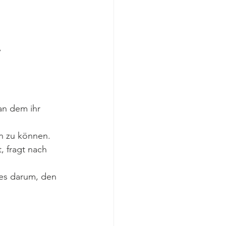
an dem ihr 
en zu können.
, fragt nach 
 es darum, den 