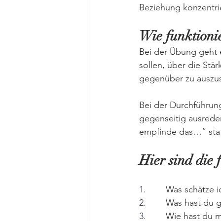
Beziehung konzentrie
Wie funktioni
Bei der Übung geht e
sollen, über die Stä
gegenüber zu auszus
Bei der Durchführung
gegenseitig ausreden
empfinde das…” stat
Hier sind die 
1.        
Was schätze i
2.        
Was hast du g
3.        
Wie hast du m