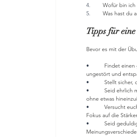
4.        
Wofür bin ich
5.        
Was hast du a
Tipps für ein
Bevor es mit der Übu
•          
Findet einen
ungestört und entsp
•          
Stellt sicher
•          
Seid ehrlich 
ohne etwas hineinzui
•          
Versucht
 euc
Fokus auf die Stärke
•          
Seid geduldig
Meinungsverschieden