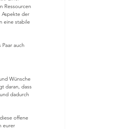
en Ressourcen 
n Aspekte der 
 eine stabile 
s Paar auch 
e und Wünsche 
gt daran, dass 
 und dadurch 
diese offene 
n eurer 